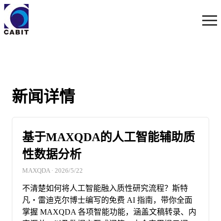
新闻详情
基于MAXQDA的人工智能辅助质
性数据分析
MAXQDA
·
2026/5/22
不清楚如何将人工智能融入质性研究流程？斯特
凡・雷迪克尔博士编写的免费 AI 指南，带你全面
掌握 MAXQDA 各项智能功能，涵盖文稿转录、内