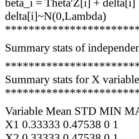
beta_i = Theta'Z[i] + delta[i]
delta[i]~N(0,Lambda)
**********************
Summary stats of independen
**********************
Summary stats for X variable
**********************
Variable Mean STD MIN 
X1 0.33333 0.47538 0 1
X2 0.33333 0.47538 0 1