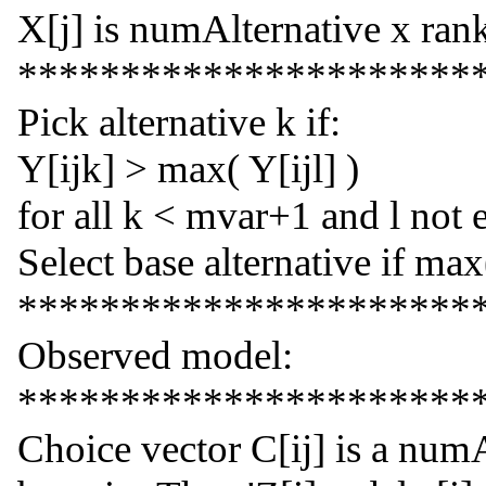
X[j] is numAlternative x ran
**********************
Pick alternative k if:
Y[ijk] > max( Y[ijl] )
for all k < mvar+1 and l not 
Select base alternative if ma
**********************
Observed model:
**********************
Choice vector C[ij] is a numA