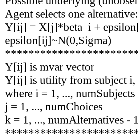
Possible underlying (unobser
Agent selects one alternative:
Y[ij] = X[j]*beta_i + epsilon[
epsilon[ij]~N(0,Sigma)
**********************
Y[ij] is mvar vector
Y[ij] is utility from subject i,
where i = 1, ..., numSubjects
j = 1, ..., numChoices
k = 1, ..., numAlternatives - 
**********************