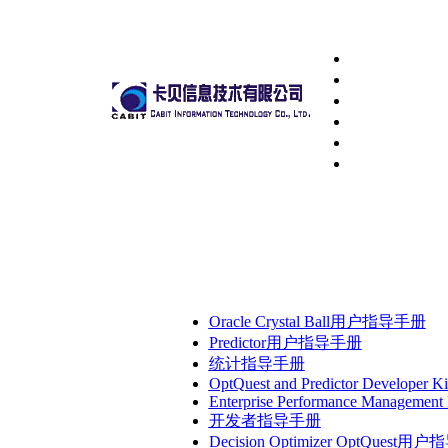
Oracle Crystal Ball用户指导手册
Predictor用户指导手册
统计指导手册
OptQuest and Predictor Developer Ki
Enterprise Performance Management 
开发者指导手册
Decision Optimizer OptQuest