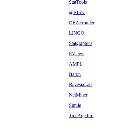
StatTools
@RISK
DEAFrontier
LINGO
Statgraphics
EViews
AMPL
Baron
BayesiaLab
NetMiner
Simile
TreeAge Pro